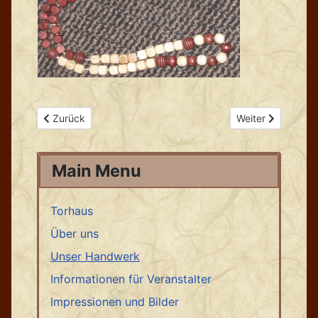
Vorheriger Beitrag: Brettchenweben
Nächster Beitrag:
Zurück
Weiter
Main Menu
Torhaus
Über uns
Unser Handwerk
Informationen für Veranstalter
Impressionen und Bilder