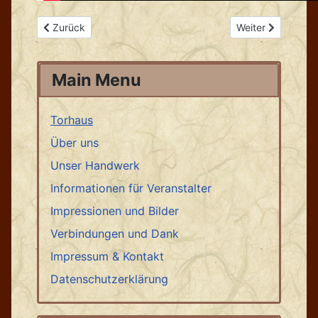
Vorheriger Beitrag: Burgfest Rotenhain
Nächster Beitrag
Zurück
Weiter
Main Menu
Torhaus
Über uns
Unser Handwerk
Informationen für Veranstalter
Impressionen und Bilder
Verbindungen und Dank
Impressum & Kontakt
Datenschutzerklärung